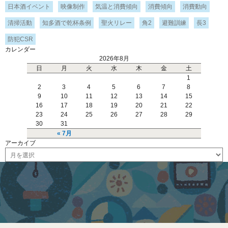
日本酒イベント
映像制作
気温と消費傾向
消費傾向
消費動向
清掃活動
知多酒で乾杯条例
聖火リレー
角2
避難訓練
長3
防犯CSR
カレンダー
2026年8月
日
月
火
水
木
金
土
1
2
3
4
5
6
7
8
9
10
11
12
13
14
15
16
17
18
19
20
21
22
23
24
25
26
27
28
29
30
31
« 7月
アーカイブ
ア
ー
カ
イ
ブ