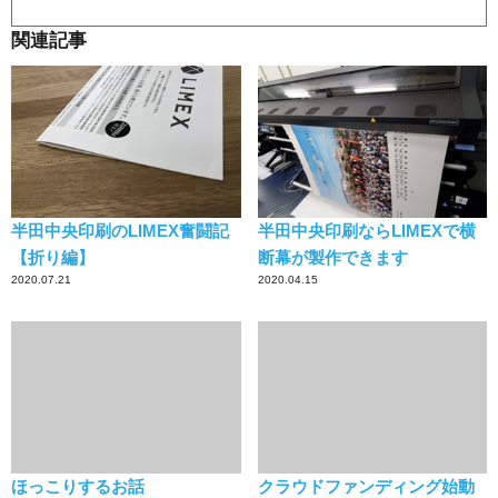
関連記事
半田中央印刷のLIMEX奮闘記
半田中央印刷ならLIMEXで横
【折り編】
断幕が製作できます
2020.07.21
2020.04.15
ほっこりするお話
クラウドファンディング始動