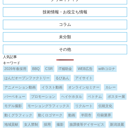
技術情報・お役立ち情報
コラム
未分類
その他
人気記事
キーワード
2026年春採用
BBQ
CSR
IT補助金
WEB広告
withコロナ
はんだオープンファクトリー
るびあん
アイサイト
アニメーション動画
イラスト動画
オンラインセミナー
カレー
バーベキュー
プロモーション
ヘイケホタル
ベトナム
ポスター展
モデル撮影
モーショングラフィックス
リクルート
伝統文化
動くグラフィック
動くロゴマーク
動画
半田市
印刷業界
地域貢献
女人禁制
採用
撮影
放課後等デイサービス
新潟淡麗