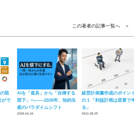
この著者の記事一覧へ ＞
刷の取
AIを「道具」から「自律する
経営計画書作成のポイン
社がで
部下」へ——2026年、知的生
の１「利益計画は逆算で
産のパラダイムシフト
る」
2026.04.16
2021.08.25