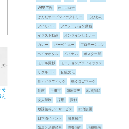
WEB広告
withコロナ
はんだオープンファクトリー
るびあん
アイサイト
アニメーション動画
イラスト動画
オンラインセミナー
カレー
バーベキュー
プロモーション
ヘイケホタル
ベトナム
ポスター展
モデル撮影
モーショングラフィックス
リクルート
伝統文化
動くグラフィック
動くロゴマーク
トそ
動画
半田市
印刷業界
地域貢献
考え
女人禁制
採用
撮影
放課後等デイサービス
新潟淡麗
日本酒イベント
映像制作
気温と消費傾向
消費傾向
消費動向