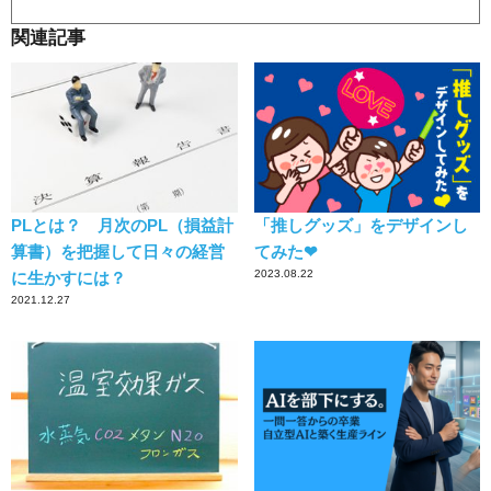
関連記事
PLとは？ 月次のPL（損益計
「推しグッズ」をデザインし
算書）を把握して日々の経営
てみた❤︎
2023.08.22
に生かすには？
2021.12.27