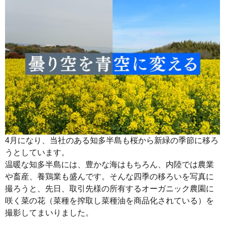
4月になり、当社のある知多半島も桜から新緑の季節に移ろ
うとしています。
温暖な知多半島には、豊かな海はもちろん、内陸では農業
や畜産、養鶏業も盛んです。そんな四季の移ろいを写真に
撮ろうと、先日、取引先様の所有するオーガニック農園に
咲く菜の花（菜種を搾取し菜種油を商品化されている）を
撮影してまいりました。