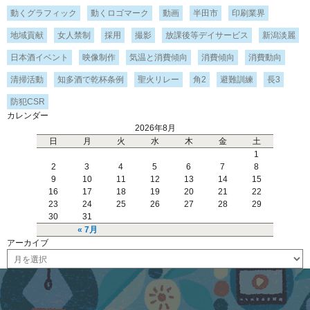
動くグラフィック
動くロゴマーク
動画
半田市
印刷業界
地域貢献
女人禁制
採用
撮影
放課後等デイサービス
新潟淡麗
日本酒イベント
映像制作
気温と消費傾向
消費傾向
消費動向
清掃活動
知多酒で乾杯条例
聖火リレー
角2
避難訓練
長3
防犯CSR
カレンダー
2026年8月
日
月
火
水
木
金
土
1
2
3
4
5
6
7
8
9
10
11
12
13
14
15
16
17
18
19
20
21
22
23
24
25
26
27
28
29
30
31
« 7月
アーカイブ
ア
ー
カ
イ
ブ