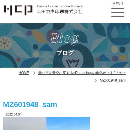
MENU
Blog
ブログ
HOME
曇り空を青空に変える−Photoshopの進化が止まらない−
MZ601948_sam
MZ601948_sam
2022.04.04