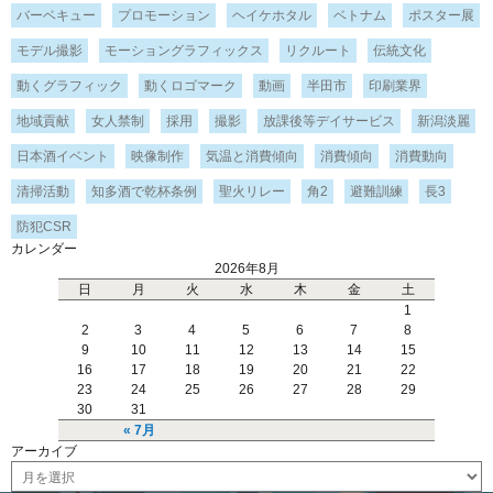
バーベキュー
プロモーション
ヘイケホタル
ベトナム
ポスター展
モデル撮影
モーショングラフィックス
リクルート
伝統文化
動くグラフィック
動くロゴマーク
動画
半田市
印刷業界
地域貢献
女人禁制
採用
撮影
放課後等デイサービス
新潟淡麗
日本酒イベント
映像制作
気温と消費傾向
消費傾向
消費動向
清掃活動
知多酒で乾杯条例
聖火リレー
角2
避難訓練
長3
防犯CSR
カレンダー
2026年8月
日
月
火
水
木
金
土
1
2
3
4
5
6
7
8
9
10
11
12
13
14
15
16
17
18
19
20
21
22
23
24
25
26
27
28
29
30
31
« 7月
アーカイブ
ア
ー