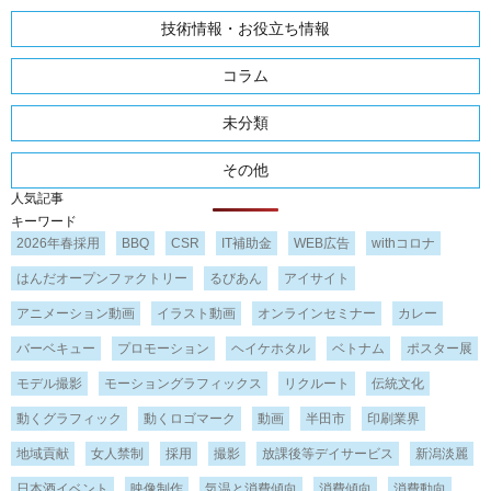
技術情報・お役立ち情報
コラム
未分類
その他
人気記事
キーワード
2026年春採用
BBQ
CSR
IT補助金
WEB広告
withコロナ
はんだオープンファクトリー
るびあん
アイサイト
アニメーション動画
イラスト動画
オンラインセミナー
カレー
バーベキュー
プロモーション
ヘイケホタル
ベトナム
ポスター展
モデル撮影
モーショングラフィックス
リクルート
伝統文化
動くグラフィック
動くロゴマーク
動画
半田市
印刷業界
地域貢献
女人禁制
採用
撮影
放課後等デイサービス
新潟淡麗
日本酒イベント
映像制作
気温と消費傾向
消費傾向
消費動向