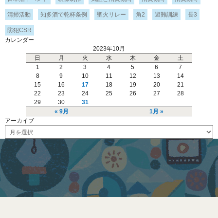
清掃活動
知多酒で乾杯条例
聖火リレー
角2
避難訓練
長3
防犯CSR
カレンダー
2023年10月
日
月
火
水
木
金
土
1
2
3
4
5
6
7
8
9
10
11
12
13
14
15
16
17
18
19
20
21
22
23
24
25
26
27
28
29
30
31
« 9月
1月 »
アーカイブ
ア
ー
カ
イ
ブ