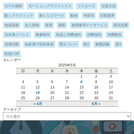
モデル撮影
モーショングラフィックス
リクルート
伝統文化
動くグラフィック
動くロゴマーク
動画
半田市
印刷業界
地域貢献
女人禁制
採用
撮影
放課後等デイサービス
新潟淡麗
日本酒イベント
映像制作
気温と消費傾向
消費傾向
消費動向
清掃活動
知多酒で乾杯条例
聖火リレー
角2
避難訓練
長3
防犯CSR
カレンダー
2025年5月
日
月
火
水
木
金
土
1
2
3
4
5
6
7
8
9
10
11
12
13
14
15
16
17
18
19
20
21
22
23
24
25
26
27
28
29
30
31
« 4月
6月 »
アーカイブ
ア
ー
カ
イ