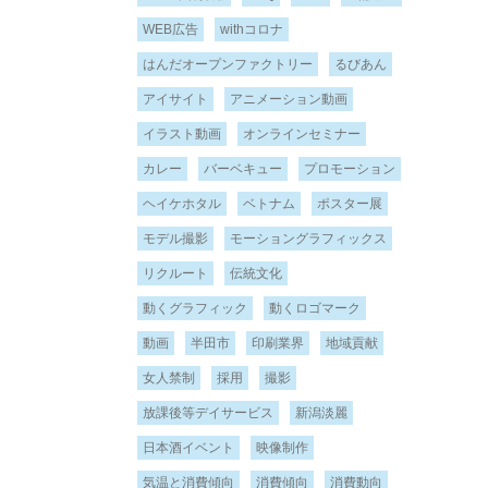
WEB広告
withコロナ
はんだオープンファクトリー
るびあん
アイサイト
アニメーション動画
イラスト動画
オンラインセミナー
カレー
バーベキュー
プロモーション
ヘイケホタル
ベトナム
ポスター展
モデル撮影
モーショングラフィックス
リクルート
伝統文化
動くグラフィック
動くロゴマーク
動画
半田市
印刷業界
地域貢献
女人禁制
採用
撮影
放課後等デイサービス
新潟淡麗
日本酒イベント
映像制作
気温と消費傾向
消費傾向
消費動向