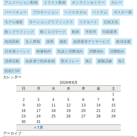
アニメーション動画
イラスト動画
オンラインセミナー
カレー
バーベキュー
プロモーション
ヘイケホタル
ベトナム
ポスター展
モデル撮影
モーショングラフィックス
リクルート
伝統文化
動くグラフィック
動くロゴマーク
動画
半田市
印刷業界
地域貢献
女人禁制
採用
撮影
放課後等デイサービス
新潟淡麗
日本酒イベント
映像制作
気温と消費傾向
消費傾向
消費動向
清掃活動
知多酒で乾杯条例
聖火リレー
角2
避難訓練
長3
防犯CSR
カレンダー
2026年8月
日
月
火
水
木
金
土
1
2
3
4
5
6
7
8
9
10
11
12
13
14
15
16
17
18
19
20
21
22
23
24
25
26
27
28
29
30
31
« 7月
アーカイブ