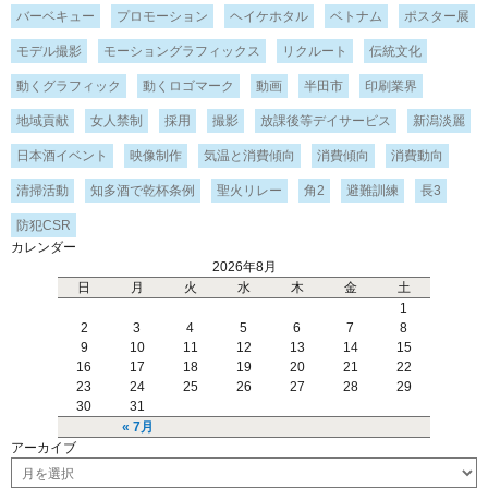
バーベキュー
プロモーション
ヘイケホタル
ベトナム
ポスター展
モデル撮影
モーショングラフィックス
リクルート
伝統文化
動くグラフィック
動くロゴマーク
動画
半田市
印刷業界
地域貢献
女人禁制
採用
撮影
放課後等デイサービス
新潟淡麗
日本酒イベント
映像制作
気温と消費傾向
消費傾向
消費動向
清掃活動
知多酒で乾杯条例
聖火リレー
角2
避難訓練
長3
防犯CSR
カレンダー
2026年8月
日
月
火
水
木
金
土
1
2
3
4
5
6
7
8
9
10
11
12
13
14
15
16
17
18
19
20
21
22
23
24
25
26
27
28
29
30
31
« 7月
アーカイブ
ア
ー