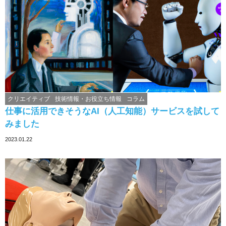
クリエイティブ
技術情報・お役立ち情報
コラム
仕事に活用できそうなAI（人工知能）サービスを試して
みました
2023.01.22