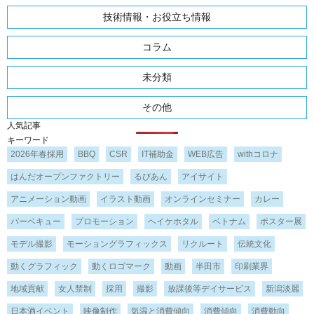
技術情報・お役立ち情報
コラム
未分類
その他
人気記事
キーワード
2026年春採用
BBQ
CSR
IT補助金
WEB広告
withコロナ
はんだオープンファクトリー
るびあん
アイサイト
アニメーション動画
イラスト動画
オンラインセミナー
カレー
バーベキュー
プロモーション
ヘイケホタル
ベトナム
ポスター展
モデル撮影
モーショングラフィックス
リクルート
伝統文化
動くグラフィック
動くロゴマーク
動画
半田市
印刷業界
地域貢献
女人禁制
採用
撮影
放課後等デイサービス
新潟淡麗
日本酒イベント
映像制作
気温と消費傾向
消費傾向
消費動向