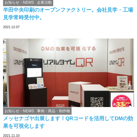
お知らせ・NEWS
企業活動
半田中央印刷のオープンファクトリー。会社見学・工場
見学常時受付中。
2021.12.07
お知らせ・NEWS
事例・商品・制作物
メッセナゴヤ出展します！QRコードを活用してDMの効
果を可視化します
2021.11.10