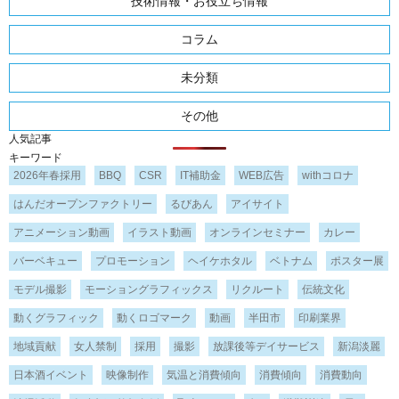
技術情報・お役立ち情報
コラム
未分類
その他
人気記事
キーワード
2026年春採用
BBQ
CSR
IT補助金
WEB広告
withコロナ
はんだオープンファクトリー
るびあん
アイサイト
アニメーション動画
イラスト動画
オンラインセミナー
カレー
バーベキュー
プロモーション
ヘイケホタル
ベトナム
ポスター展
モデル撮影
モーショングラフィックス
リクルート
伝統文化
動くグラフィック
動くロゴマーク
動画
半田市
印刷業界
地域貢献
女人禁制
採用
撮影
放課後等デイサービス
新潟淡麗
日本酒イベント
映像制作
気温と消費傾向
消費傾向
消費動向