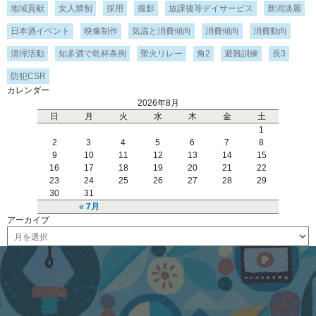
地域貢献
女人禁制
採用
撮影
放課後等デイサービス
新潟淡麗
日本酒イベント
映像制作
気温と消費傾向
消費傾向
消費動向
清掃活動
知多酒で乾杯条例
聖火リレー
角2
避難訓練
長3
防犯CSR
カレンダー
2026年8月
日
月
火
水
木
金
土
1
2
3
4
5
6
7
8
9
10
11
12
13
14
15
16
17
18
19
20
21
22
23
24
25
26
27
28
29
30
31
« 7月
アーカイブ
ア
ー
カ
イ
ブ