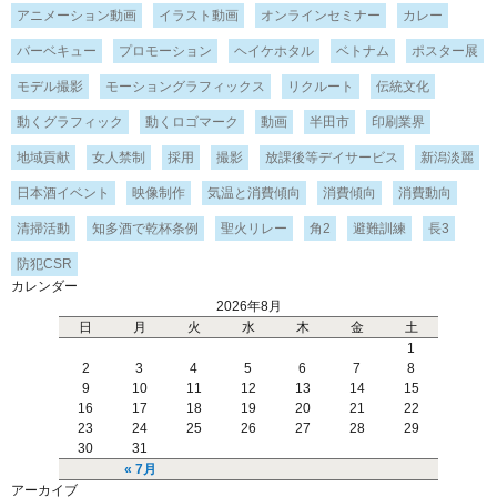
アニメーション動画
イラスト動画
オンラインセミナー
カレー
バーベキュー
プロモーション
ヘイケホタル
ベトナム
ポスター展
モデル撮影
モーショングラフィックス
リクルート
伝統文化
動くグラフィック
動くロゴマーク
動画
半田市
印刷業界
地域貢献
女人禁制
採用
撮影
放課後等デイサービス
新潟淡麗
日本酒イベント
映像制作
気温と消費傾向
消費傾向
消費動向
清掃活動
知多酒で乾杯条例
聖火リレー
角2
避難訓練
長3
防犯CSR
カレンダー
2026年8月
日
月
火
水
木
金
土
1
2
3
4
5
6
7
8
9
10
11
12
13
14
15
16
17
18
19
20
21
22
23
24
25
26
27
28
29
30
31
« 7月
アーカイブ