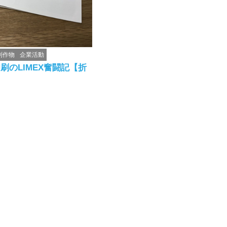
制作物
企業活動
刷のLIMEX奮闘記【折