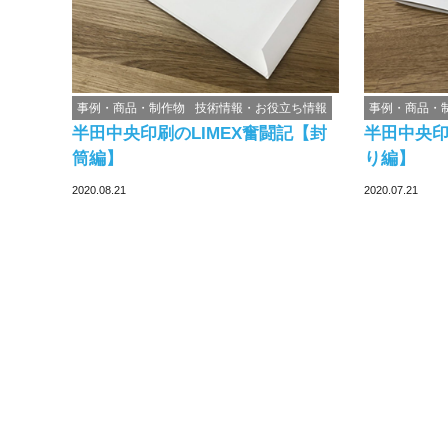
事例・商品・制作物
技術情報・お役立ち情報
事例・商品・
半田中央印刷のLIMEX奮闘記【封
半田中央印
筒編】
り編】
2020.08.21
2020.07.21