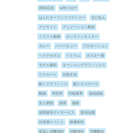
WEB広告
withコロナ
はんだオープンファクトリー
るびあん
アイサイト
アニメーション動画
イラスト動画
オンラインセミナー
カレー
バーベキュー
プロモーション
ヘイケホタル
ベトナム
ポスター展
モデル撮影
モーショングラフィックス
リクルート
伝統文化
動くグラフィック
動くロゴマーク
動画
半田市
印刷業界
地域貢献
女人禁制
採用
撮影
放課後等デイサービス
新潟淡麗
日本酒イベント
映像制作
気温と消費傾向
消費傾向
消費動向