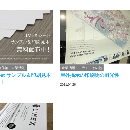
制作物
企業活動
企業活動
コラム
その他
Sheet サンプル＆印刷見本
屋外掲示の印刷物の耐光性
中！
2021.04.26