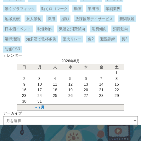
動くグラフィック
動くロゴマーク
動画
半田市
印刷業界
地域貢献
女人禁制
採用
撮影
放課後等デイサービス
新潟淡麗
日本酒イベント
映像制作
気温と消費傾向
消費傾向
消費動向
清掃活動
知多酒で乾杯条例
聖火リレー
角2
避難訓練
長3
防犯CSR
カレンダー
2026年8月
日
月
火
水
木
金
土
1
2
3
4
5
6
7
8
9
10
11
12
13
14
15
16
17
18
19
20
21
22
23
24
25
26
27
28
29
30
31
« 7月
アーカイブ
ア
ー
カ
イ