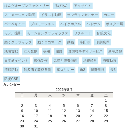
はんだオープンファクトリー
るびあん
アイサイト
アニメーション動画
イラスト動画
オンラインセミナー
カレー
バーベキュー
プロモーション
ヘイケホタル
ベトナム
ポスター展
モデル撮影
モーショングラフィックス
リクルート
伝統文化
動くグラフィック
動くロゴマーク
動画
半田市
印刷業界
地域貢献
女人禁制
採用
撮影
放課後等デイサービス
新潟淡麗
日本酒イベント
映像制作
気温と消費傾向
消費傾向
消費動向
清掃活動
知多酒で乾杯条例
聖火リレー
角2
避難訓練
長3
防犯CSR
カレンダー
2026年8月
日
月
火
水
木
金
土
1
2
3
4
5
6
7
8
9
10
11
12
13
14
15
16
17
18
19
20
21
22
23
24
25
26
27
28
29
30
31