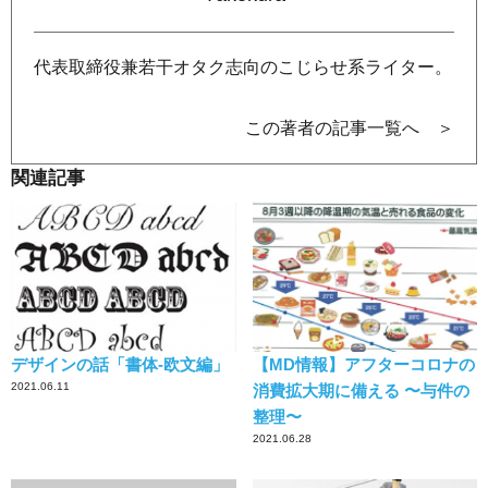
代表取締役兼若干オタク志向のこじらせ系ライター。
この著者の記事一覧へ ＞
関連記事
デザインの話「書体-欧文編」
【MD情報】アフターコロナの
2021.06.11
消費拡大期に備える 〜与件の
整理〜
2021.06.28