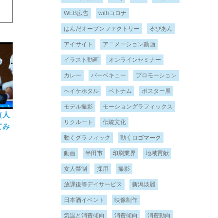
WEB広告
withコロナ
はんだオープンファクトリー
るびあん
アイサイト
アニメーション動画
イラスト動画
オンラインセミナー
カレー
バーベキュー
プロモーション
ヘイケホタル
ベトナム
ポスター展
モデル撮影
モーショングラフィックス
（人
リクルート
伝統文化
てみ
動くグラフィック
動くロゴマーク
動画
半田市
印刷業界
地域貢献
女人禁制
採用
撮影
放課後等デイサービス
新潟淡麗
日本酒イベント
映像制作
気温と消費傾向
消費傾向
消費動向